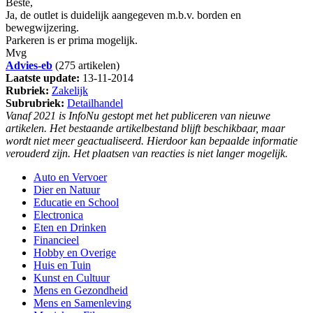
Beste,
Ja, de outlet is duidelijk aangegeven m.b.v. borden en
bewegwijzering.
Parkeren is er prima mogelijk.
Mvg
Advies-eb
(275 artikelen)
Laatste update:
13-11-2014
Rubriek:
Zakelijk
Subrubriek:
Detailhandel
Vanaf 2021 is InfoNu gestopt met het publiceren van nieuwe
artikelen. Het bestaande artikelbestand blijft beschikbaar, maar
wordt niet meer geactualiseerd. Hierdoor kan bepaalde informatie
verouderd zijn. Het plaatsen van reacties is niet langer mogelijk.
Auto en Vervoer
Dier en Natuur
Educatie en School
Electronica
Eten en Drinken
Financieel
Hobby en Overige
Huis en Tuin
Kunst en Cultuur
Mens en Gezondheid
Mens en Samenleving