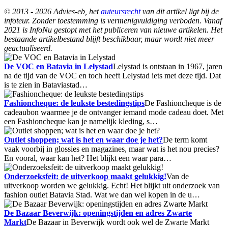
© 2013 - 2026 Advies-eb, het
auteursrecht
van dit artikel ligt bij de
infoteur. Zonder toestemming is vermenigvuldiging verboden. Vanaf
2021 is InfoNu gestopt met het publiceren van nieuwe artikelen. Het
bestaande artikelbestand blijft beschikbaar, maar wordt niet meer
geactualiseerd.
De VOC en Batavia in Lelystad
Lelystad is ontstaan in 1967, jaren
na de tijd van de VOC en toch heeft Lelystad iets met deze tijd. Dat
is te zien in Bataviastad…
Fashioncheque: de leukste bestedingstips
De Fashioncheque is de
cadeaubon waarmee je de ontvanger iemand mode cadeau doet. Met
een Fashioncheque kan je namelijk kleding, s…
Outlet shoppen; wat is het en waar doe je het?
De term komt
vaak voorbij in glossies en magazines, maar wat is het nou precies?
En vooral, waar kan het? Het blijkt een waar para…
Onderzoeksfeit: de uitverkoop maakt gelukkig!
Van de
uitverkoop worden we gelukkig. Echt! Het blijkt uit onderzoek van
fashion outlet Batavia Stad. Wat we dan wel kopen in de u…
De Bazaar Beverwijk: openingstijden en adres Zwarte
Markt
De Bazaar in Beverwijk wordt ook wel de Zwarte Markt