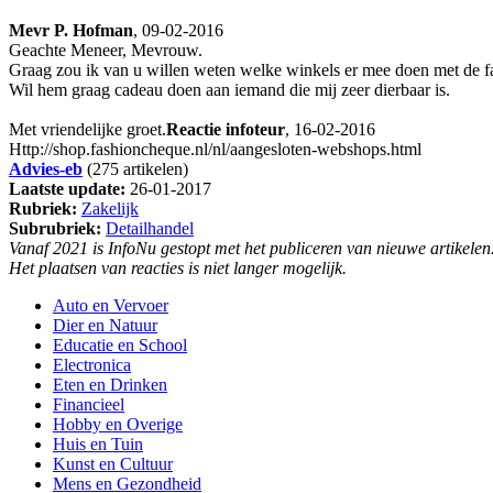
Mevr P. Hofman
, 09-02-2016
Geachte Meneer, Mevrouw.
Graag zou ik van u willen weten welke winkels er mee doen met de 
Wil hem graag cadeau doen aan iemand die mij zeer dierbaar is.
Met vriendelijke groet.
Reactie infoteur
, 16-02-2016
Http://shop.fashioncheque.nl/nl/aangesloten-webshops.html
Advies-eb
(275 artikelen)
Laatste update:
26-01-2017
Rubriek:
Zakelijk
Subrubriek:
Detailhandel
Vanaf 2021 is InfoNu gestopt met het publiceren van nieuwe artikelen
Het plaatsen van reacties is niet langer mogelijk.
Auto en Vervoer
Dier en Natuur
Educatie en School
Electronica
Eten en Drinken
Financieel
Hobby en Overige
Huis en Tuin
Kunst en Cultuur
Mens en Gezondheid