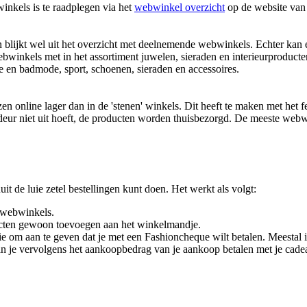
inkels is te raadplegen via het
webwinkel overzicht
op de website van 
lijkt wel uit het overzicht met deelnemende webwinkels. Echter kan 
ebwinkels met in het assortiment juwelen, sieraden en interieurproduc
 en badmode, sport, schoenen, sieraden en accessoires.
en online lager dan in de 'stenen' winkels. Dit heeft te maken met het f
eur niet uit hoeft, de producten worden thuisbezorgd. De meeste webwin
 de luie zetel bestellingen kunt doen. Het werkt als volgt:
n webwinkels.
ducten gewoon toevoegen aan het winkelmandje.
 om aan te geven dat je met een Fashioncheque wilt betalen. Meestal i
n je vervolgens het aankoopbedrag van je aankoop betalen met je cadea