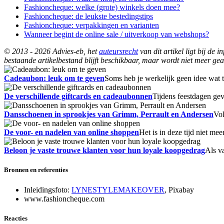
Fashioncheque: welke (grote) winkels doen mee?
Fashioncheque: de leukste bestedingstips
Fashioncheque: verpakkingen en varianten
Wanneer begint de online sale / uitverkoop van webshops?
© 2013 - 2026 Advies-eb, het
auteursrecht
van dit artikel ligt bij de
bestaande artikelbestand blijft beschikbaar, maar wordt niet meer gea
Cadeaubon: leuk om te geven
Soms heb je werkelijk geen idee wat 
De verschillende giftcards en cadeaubonnen
Tijdens feestdagen ge
Dansschoenen in sprookjes van Grimm, Perrault en Andersen
Vol
De voor- en nadelen van online shoppen
Het is in deze tijd niet m
Beloon je vaste trouwe klanten voor hun loyale koopgedrag
Als v
Bronnen en referenties
Inleidingsfoto:
LYNESTYLEMAKEOVER
, Pixabay
www.fashioncheque.com
Reacties