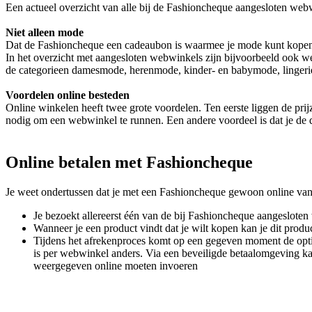
Een actueel overzicht van alle bij de Fashioncheque aangesloten webw
Niet alleen mode
Dat de Fashioncheque een cadeaubon is waarmee je mode kunt kopen b
In het overzicht met aangesloten webwinkels zijn bijvoorbeeld ook w
de categorieen damesmode, herenmode, kinder- en babymode, lingerie
Voordelen online besteden
Online winkelen heeft twee grote voordelen. Ten eerste liggen de prijz
nodig om een webwinkel te runnen. Een andere voordeel is dat je de d
Online betalen met Fashioncheque
Je weet ondertussen dat je met een Fashioncheque gewoon online vanuit
Je bezoekt allereerst één van de bij Fashioncheque aangeslote
Wanneer je een product vindt dat je wilt kopen kan je dit pro
Tijdens het afrekenproces komt op een gegeven moment de optie
is per webwinkel anders. Via een beveiligde betaalomgeving ka
weergegeven online moeten invoeren