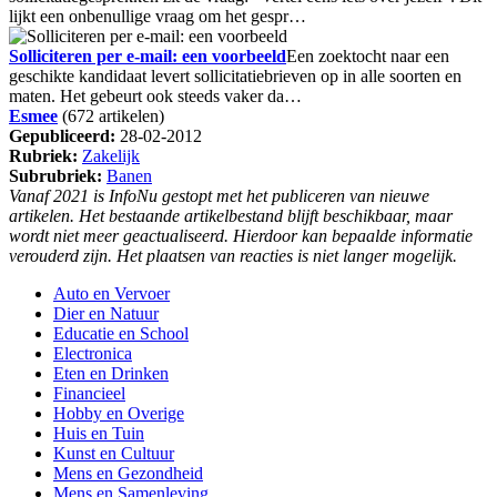
lijkt een onbenullige vraag om het gespr…
Solliciteren per e-mail: een voorbeeld
Een zoektocht naar een
geschikte kandidaat levert sollicitatiebrieven op in alle soorten en
maten. Het gebeurt ook steeds vaker da…
Esmee
(672 artikelen)
Gepubliceerd:
28-02-2012
Rubriek:
Zakelijk
Subrubriek:
Banen
Vanaf 2021 is InfoNu gestopt met het publiceren van nieuwe
artikelen. Het bestaande artikelbestand blijft beschikbaar, maar
wordt niet meer geactualiseerd. Hierdoor kan bepaalde informatie
verouderd zijn. Het plaatsen van reacties is niet langer mogelijk.
Auto en Vervoer
Dier en Natuur
Educatie en School
Electronica
Eten en Drinken
Financieel
Hobby en Overige
Huis en Tuin
Kunst en Cultuur
Mens en Gezondheid
Mens en Samenleving