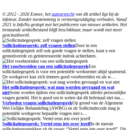
© 2012 - 2026 Esmee, het
auteursrecht
van dit artikel ligt bij de
infoteur. Zonder toestemming is vermenigvuldiging verboden. Vanaf
2021 is InfoNu gestopt met het publiceren van nieuwe artikelen. Het
bestaande artikelbestand blijft beschikbaar, maar wordt niet meer
geactualiseerd.
Sollicitatiegesprek: zelf vragen stellen
Door in een
sollicitatiegesprek zelf ook goede vragen te stellen, kunt u een
gemotiveerde en geïnteresseerde indruk achterlaten.
Het voorbereiden van een sollicitatiegesprek
Een
sollicitatiegesprek is voor een potentiële werknemer altijd spannend.
De werkgever kan zich immers goed voorbereiden en als w…
Het sollicitatiegesprek: wat mag worden gevraagd en wat
niet
Soms worden tijdens een sollicitatiegesprek allerlei persoonlijke
vragen gesteld. Het is goed om te weten dat dit helemaal niet ma…
Verboden vragen sollicitatiegesprek
Op grond van de Algemene
Wet Gelijke Behandeling (AWBG) en de Sollicitatiecode mag je
potentiële werkgever bepaalde vragen niet s…
Sollicitatiegesprek: Vertel eens iets over jezelf
In de meeste
sollicitatiegesprekken zit de vraag: “Vertel eens iets over jezelf”. Dit