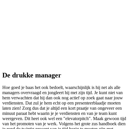
De drukke manager
Hoe goed je baas het ook bedoelt, waarschijnlijk is hij net als alle
managers overvraagd en jongleert hij met zijn tijd. Je kunt niet van
hem verwachten dat hij dan ook nog actief op zoek gaat naar jouw
verdiensten. Dat zul je hem echt op een presenteerblaadje moeten
laten zien! Zorg dus dat je altijd een kort praatje van ongeveer een
minuut paraat hebt waarin je je verdiensten en van je team kunt
weergeven. Dit heet ook wel een "elevatorpitch". Maak gewoon tijd
van het promoten van je werk. Volgens het grote zus handboek dien
je rond de twintig procent van je tijd bezig te moeten zijn met