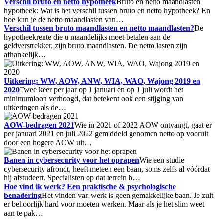
Verschil bruto en netto hypotheek
Bruto en netto maandlasten
hypotheek: Wat is het verschil tussen bruto en netto hypotheek? En
hoe kun je de netto maandlasten van…
Verschil tussen bruto maandlasten en netto maandlasten?
De
hypotheekrente die u maandelijks moet betalen aan de
geldverstrekker, zijn bruto maandlasten. De netto lasten zijn
afhankelijk…
Uitkering: WW, AOW, ANW, WIA, WAO, Wajong 2019 en
2020
Twee keer per jaar op 1 januari en op 1 juli wordt het
minimumloon verhoogd, dat betekent ook een stijging van
uitkeringen als de…
AOW-bedragen 2021
Wie in 2021 of 2022 AOW ontvangt, gaat er
per januari 2021 en juli 2022 gemiddeld genomen netto op vooruit
door een hogere AOW uit…
Banen in cybersecurity voor het oprapen
Wie een studie
cybersecurity afrondt, heeft meteen een baan, soms zelfs al vóórdat
hij afstudeert. Specialisten op dat terrein b…
Hoe vind ik werk? Een praktische & psychologische
benadering
Het vinden van werk is geen gemakkelijke baan. Je zult
er behoorlijk hard voor moeten werken. Maar als je het slim weet
aan te pak…