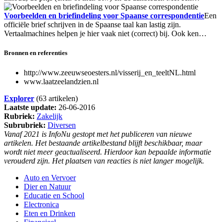
Voorbeelden en briefindeling voor Spaanse correspondentie
Een
officiële brief schrijven in de Spaanse taal kan lastig zijn.
Vertaalmachines helpen je hier vaak niet (correct) bij. Ook ken…
Bronnen en referenties
http://www.zeeuwseoesters.nl/visserij_en_teeltNL.html
www.laatzeelandzien.nl
Explorer
(63 artikelen)
Laatste update:
26-06-2016
Rubriek:
Zakelijk
Subrubriek:
Diversen
Vanaf 2021 is InfoNu gestopt met het publiceren van nieuwe
artikelen. Het bestaande artikelbestand blijft beschikbaar, maar
wordt niet meer geactualiseerd. Hierdoor kan bepaalde informatie
verouderd zijn. Het plaatsen van reacties is niet langer mogelijk.
Auto en Vervoer
Dier en Natuur
Educatie en School
Electronica
Eten en Drinken