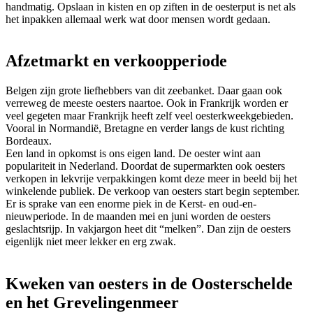
handmatig. Opslaan in kisten en op ziften in de oesterput is net als
het inpakken allemaal werk wat door mensen wordt gedaan.
Afzetmarkt en verkoopperiode
Belgen zijn grote liefhebbers van dit zeebanket. Daar gaan ook
verreweg de meeste oesters naartoe. Ook in Frankrijk worden er
veel gegeten maar Frankrijk heeft zelf veel oesterkweekgebieden.
Vooral in Normandië, Bretagne en verder langs de kust richting
Bordeaux.
Een land in opkomst is ons eigen land. De oester wint aan
populariteit in Nederland. Doordat de supermarkten ook oesters
verkopen in lekvrije verpakkingen komt deze meer in beeld bij het
winkelende publiek. De verkoop van oesters start begin september.
Er is sprake van een enorme piek in de Kerst- en oud-en-
nieuwperiode. In de maanden mei en juni worden de oesters
geslachtsrijp. In vakjargon heet dit “melken”. Dan zijn de oesters
eigenlijk niet meer lekker en erg zwak.
Kweken van oesters in de Oosterschelde
en het Grevelingenmeer