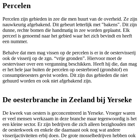
Percelen
Percelen zijn gebieden in zee die men huurt van de overheid. Ze zijn
nauwkeurig afgebakend. Dit gebeurt letterlijk met "bakens". Dit zijn
dunne, rechte bomen die handmatig in zee worden geplaatst. Elk
perceel is genoemd naar het gebied waar het zich bevindt en heeft
een nummer.
Behalve dat men mag vissen op de percelen is er in de oestervisserij
ook de visserij op de zgn. “vrije gronden”. Hiervoor moet de
oestervisser over een vergunning beschikken. Heeft hij die, dan mag
er het hele jaar buiten de percelen op oesterbroed (grondstof) en
consumptieoesters gevist worden. Dit zijn dus gebieden die niet
gehuurd worden en ook niet afgebakend zijn.
De oesterbranche in Zeeland bij Yerseke
De kweek van oesters is geconcentreerd in Yerseke. Vroeger waren
er veel mensen werkzaam in deze branche maar tegenwoordig is het
een kleine sector. Er zijn bedrijven die zich alleen bezighouden met
de oesterkweek en enkele die daarnaast ook nog wat andere
visserijactiviteiten erbij doen. De grote mosselbedrijven hebben ook