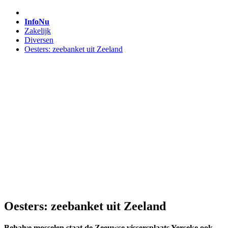
InfoNu
Zakelijk
Diversen
Oesters: zeebanket uit Zeeland
Oesters: zeebanket uit Zeeland
Behalve mosselen staat de Zeeuwse vissersplaats Yerseke ook