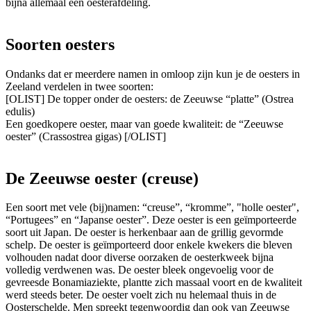
bijna allemaal een oesterafdeling.
Soorten oesters
Ondanks dat er meerdere namen in omloop zijn kun je de oesters in
Zeeland verdelen in twee soorten:
[OLIST] De topper onder de oesters: de Zeeuwse “platte” (Ostrea
edulis)
Een goedkopere oester, maar van goede kwaliteit: de “Zeeuwse
oester” (Crassostrea gigas) [/OLIST]
De Zeeuwse oester (creuse)
Een soort met vele (bij)namen: “creuse”, “kromme”, "holle oester",
“Portugees” en “Japanse oester”. Deze oester is een geïmporteerde
soort uit Japan. De oester is herkenbaar aan de grillig gevormde
schelp. De oester is geïmporteerd door enkele kwekers die bleven
volhouden nadat door diverse oorzaken de oesterkweek bijna
volledig verdwenen was. De oester bleek ongevoelig voor de
gevreesde Bonamiaziekte, plantte zich massaal voort en de kwaliteit
werd steeds beter. De oester voelt zich nu helemaal thuis in de
Oosterschelde. Men spreekt tegenwoordig dan ook van Zeeuwse