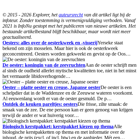
© 2015 - 2026 Explorer, het
auteursrecht
van dit artikel ligt bij de
infoteur. Zonder toestemming is vermenigvuldiging verboden. Vanaf
2021 is InfoNu gestopt met het publiceren van nieuwe artikelen. Het
bestaande artikelbestand blijft beschikbaar, maar wordt niet meer
geactualiseerd.
Oesters: alles over de oesterkweek en -visserij
Yerseke staat
bekend om zijn mosselen. Maar hier is ook de oesterkweek
geconcentreerd. Oesters worden gekweekt en gevist op de Oos…
De oester: koningin van de zeevruchten
Aan de oester schrijft men
al sinds de oudheid allerlei mytische kwaliteiten toe, niet in het minst
het vermaarde libidoverhogende…
Oester – platte oester en creuse, Japanse oester
De oester is een
schelpdier dat in de Waddenzee en de Zeeuwse wateren voorkomt.
Al eeuwenlang wordt er van de oester gesmuld. De p…
Ontdek de keuken pareltjes: oesters
Die frisse, zilte smaak: de
smaak van de zee. De ene persoon kan er geen genoeg van krijgen
terwijl de ander er wat huiverig voor…
Biologisch kerstpakket: kerstpakket kiezen op thema
Alle
biologische kerstpakketten op thema en met informatie over de
inhoud, de prijs (excl. of incl. btw) en de aanbieder. Mét een…